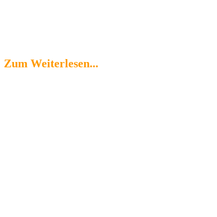
Hundeschule Inga H
gemeinsam lernen - individuell trainieren
Zum Weiterlesen...